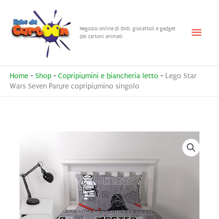
Vai
al
Menu
Negozio online di DVD, giocattoli e gadget
contenuto
dei cartoni animati
princ
Home
-
Shop
-
Copripiumini e biancheria letto
-
Lego Star
Wars Seven Parure copripiumino singolo