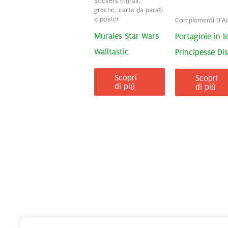
Stickers murali,
greche, carta da parati
e poster
Complementi D'A
Murales Star Wars
Portagioie in 
Walltastic
Principesse Di
Scopri
Scopri
di più
di più