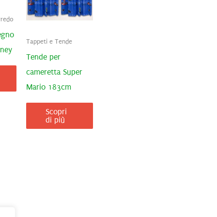
rredo
legno
Tappeti e Tende
sney
Tende per
cameretta Super
Mario 183cm
Scopri
di più