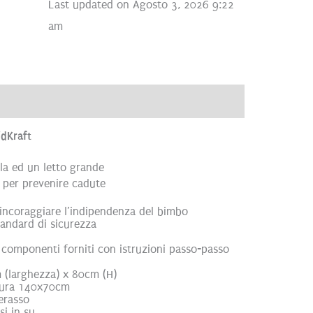
Last updated on Agosto 3, 2026 9:22
am
ve
Recensioni (0)
idKraft
ulla ed un letto grande
za per prevenire cadute
r incoraggiare l’indipendenza del bimbo
tandard di sicurezza
i componenti forniti con istruzioni passo-passo
(larghezza) x 80cm (H)
isura 140x70cm
erasso
i in su