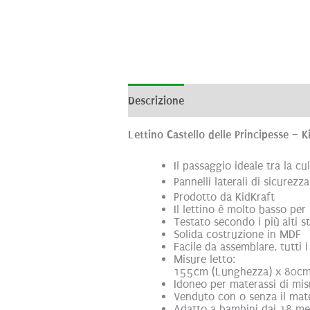
Descrizione
Informazioni aggiunti
Lettino Castello delle Principesse – K
Il passaggio ideale tra la c
Pannelli laterali di sicurez
Prodotto da KidKraft
Il lettino è molto basso pe
Testato secondo i più alti s
Solida costruzione in MDF
Facile da assemblare, tutti 
Misure letto:
155cm (Lunghezza) x 80cm 
Idoneo per materassi di m
Venduto con o senza il mat
Adatto a bambini dai 18 mes