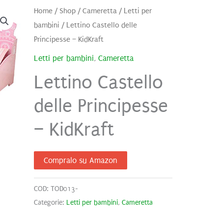
Home
/
Shop
/
Cameretta
/
Letti per
bambini
/ Lettino Castello delle
Principesse – KidKraft
Letti per bambini
,
Cameretta
Lettino Castello
delle Principesse
– KidKraft
Compralo su Amazon
COD:
TOD013-
Categorie:
Letti per bambini
,
Cameretta