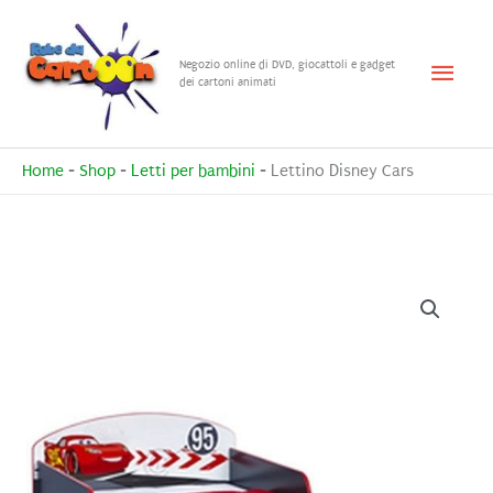
Vai
al
Menu
Negozio online di DVD, giocattoli e gadget
contenuto
dei cartoni animati
princ
Home
-
Shop
-
Letti per bambini
-
Lettino Disney Cars