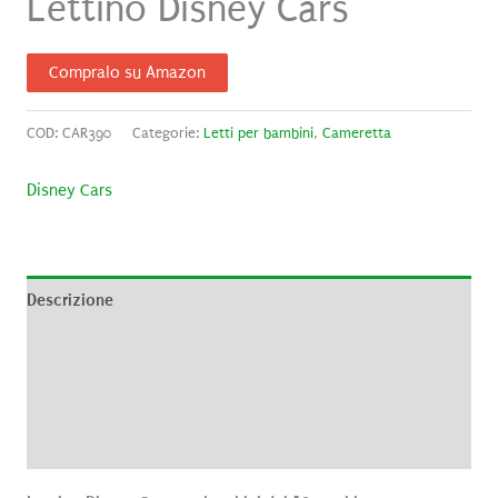
Lettino Disney Cars
Compralo su Amazon
COD:
CAR390
Categorie:
Letti per bambini
,
Cameretta
Disney Cars
Descrizione
Informazioni aggiuntive
Brand
Recensioni (0)