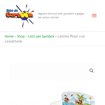
Vai
al
Menu
Negozio online di DVD, giocattoli e gadget
contenuto
dei cartoni animati
princ
Home
-
Shop
-
Letti per bambini
-
Lettino Pirati con
cassettone