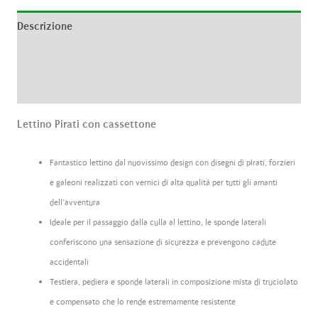
Descrizione
Informazioni aggiuntive
Recensioni (0)
Lettino Pirati con cassettone
Fantastico lettino dal nuovissimo design con disegni di pIrati, forzieri
e galeoni realizzati con vernici di alta qualità per tutti gli amanti
dell’avventura
Ideale per il passaggio dalla culla al lettino, le sponde laterali
conferiscono una sensazione di sicurezza e prevengono cadute
accidentali
Testiera, pediera e sponde laterali in composizione mista di truciolato
e compensato che lo rende estremamente resistente