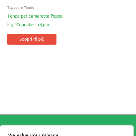
Tappeti e Tende
Tende per cameretta Peppa
Pig “Cupcake” 183cm
Scopri di più
Copyright © 2026
Robe da Cartoon
| Robe da Cartoon come
We value your privacy