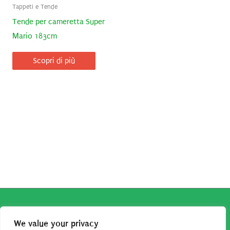
Tappeti e Tende
Tende per cameretta Super
Mario 183cm
Scopri di più
Copyright © 2026
Robe da Cartoon
| Robe da Cartoon come
We value your privacy
associato Amazon percepisce dei ricavi da acquisti idonei.