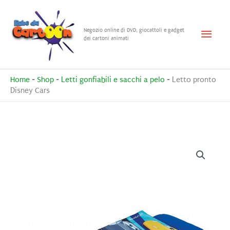
Vai
al
Menu
Negozio online di DVD, giocattoli e gadget
contenuto
dei cartoni animati
princ
Home
-
Shop
-
Letti gonfiabili e sacchi a pelo
-
Letto pronto
Disney Cars