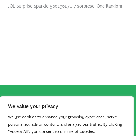
LOL Surprise Sparkle 560296E7C 7 sorprese, One Random
Copyright © 2026
Robe da Cartoon
| Robe da Cartoon come
We value your privacy
associato Amazon percepisce dei ricavi da acquisti idonei.
Tutti i guadagni sono direttamente reinvestiti in questo sito
We use cookies to enhance your browsing experience, serve
per continuare a condividere tutorial e risorse per gli amanti
personalised ads or content, and analyse our traffic. By clicking
"Accept All", you consent to our use of cookies.
dei cartoon. Grazie per il vostro sostegno!