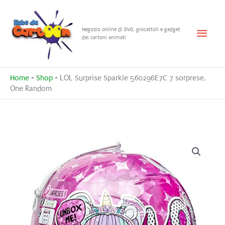
Vai
al
Menu
Negozio online di DVD, giocattoli e gadget
contenuto
dei cartoni animati
princ
Home
-
Shop
-
LOL Surprise Sparkle 560296E7C 7 sorprese,
One Random