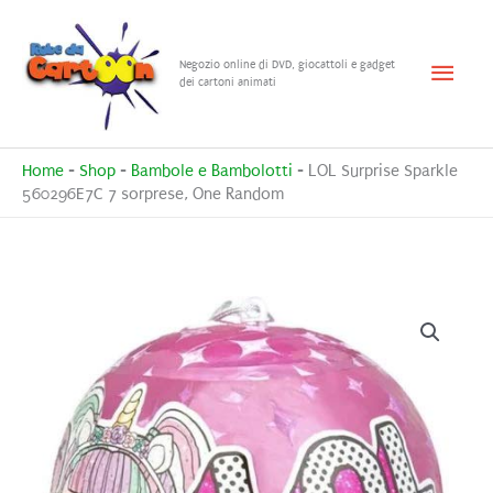
Vai
al
Menu
Negozio online di DVD, giocattoli e gadget
contenuto
dei cartoni animati
princ
Home
-
Shop
-
Bambole e Bambolotti
-
LOL Surprise Sparkle
560296E7C 7 sorprese, One Random