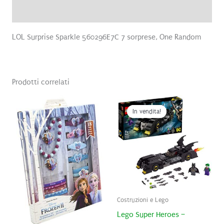
Recensioni (0)
LOL Surprise Sparkle 560296E7C 7 sorprese, One Random
Prodotti correlati
In vendita!
In vendita!
Costruzioni e Lego
Lego Super Heroes –