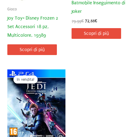
Batmobile Inseguimento di
Gioco
Joker
Joy Toy- Disney Frozen 2
Il
Il
79,99
€
72,88
€
prezzo
prezzo
Set Accessori 18 pz,
originale
attuale
Scopri di più
Multicolore, 19389
era:
è:
79,99€.
72,88€.
Scopri di più
In vendita!
In vendita!