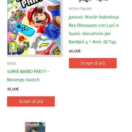
Action Figures
Jurassic World- Indominus
Rex Dinosauro con Luci e
Suoni, Giocattolo per
Bambini 4 + Anni, GCT95
80,00
€
Scopri di più
Gioco
SUPER MARIO PARTY –
Nintendo Switch
45,00
€
Scopri di più