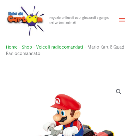
Vai
al
Menu
Negozio online di DVD, giocattoli e gadget
contenuto
dei cartoni animati
princ
Home
-
Shop
-
Veicoli radiocomandati
-
Mario Kart 8 Quad
Radiocomandato