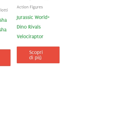
Action Figures
otti
Jurassic World-
sha
Dino Rivals
sha
Velociraptor
Scopri
di più