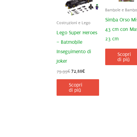
Bambole e Bambol
Simba Orso Mi
Costruzioni e Lego
43 cm con Ma
Lego Super Heroes
23 cm
– Batmobile
Inseguimento di
Scopri
di più
Joker
Il
Il
79,99
€
72,88
€
prezzo
prezzo
originale
attuale
Scopri
era:
è:
di più
79,99€.
72,88€.