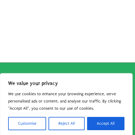
Copyright © 2026
Robe da Cartoon
| Robe da Cartoon come
We value your privacy
associato Amazon percepisce dei ricavi da acquisti idonei.
Tutti i guadagni sono direttamente reinvestiti in questo sito
We use cookies to enhance your browsing experience, serve
per continuare a condividere tutorial e risorse per gli amanti
personalised ads or content, and analyse our traffic. By clicking
"Accept All", you consent to our use of cookies.
dei cartoon. Grazie per il vostro sostegno!
Barbara Basso - P. Iva 09792641004
Customise
Reject All
Accept All