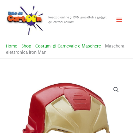
Vai
al
Menu
Negozio online di DVD, giocattoli e gadget
contenuto
dei cartoni animati
princ
Home
-
Shop
-
Costumi di Carnevale e Maschere
-
Maschera
elettronica Iron Man