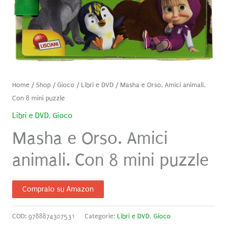
Home
/
Shop
/
Gioco
/
Libri e DVD
/ Masha e Orso. Amici animali.
Con 8 mini puzzle
Libri e DVD
,
Gioco
Masha e Orso. Amici
animali. Con 8 mini puzzle
Compralo su Amazon
COD:
9788874307531
Categorie:
Libri e DVD
,
Gioco