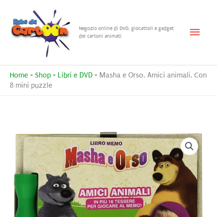
Vai
al
Menu
Negozio online di DVD, giocattoli e gadget
contenuto
dei cartoni animati
princ
Home
-
Shop
-
Libri e DVD
-
Masha e Orso. Amici animali. Con
8 mini puzzle