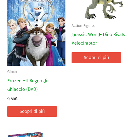
Action Figures
Jurassic World- Dino Rivals
Velociraptor
Scopri di più
Gioco
Frozen – Il Regno di
Ghiaccio (DVD)
9,80
€
Scopri di più