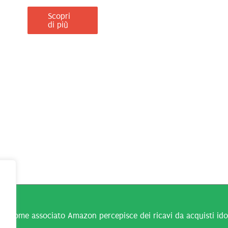
Scopri
di più
n come associato Amazon percepisce dei ricavi da acquisti idone