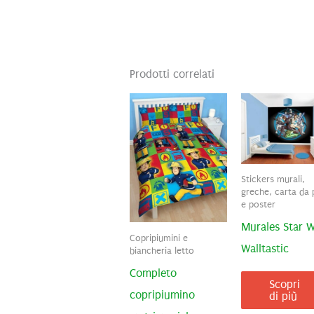
Prodotti correlati
Stickers murali,
greche, carta da 
e poster
Murales Star 
Copripiumini e
Walltastic
biancheria letto
Completo
Scopri
copripiumino
di più