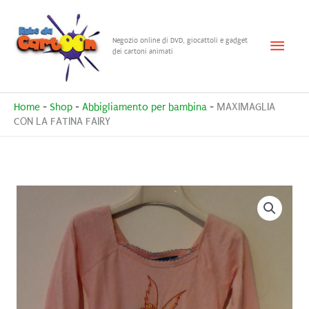
Vai
al
Menu
Negozio online di DVD, giocattoli e gadget
contenuto
dei cartoni animati
princ
Home
-
Shop
-
Abbigliamento per bambina
-
MAXIMAGLIA
CON LA FATINA FAIRY