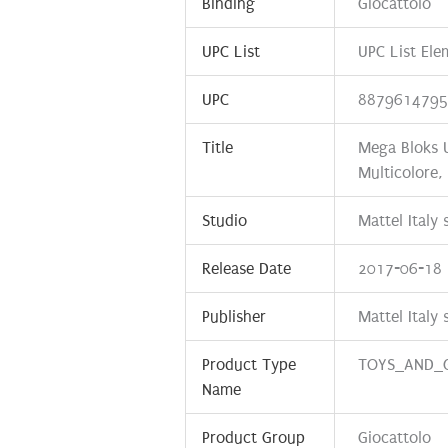
Binding
Giocattolo
UPC List
UPC List El
UPC
887961479
Title
Mega Bloks U
Multicolore,
Studio
Mattel Italy s
Release Date
2017-06-18
Publisher
Mattel Italy s
Product Type
TOYS_AND_
Name
Product Group
Giocattolo