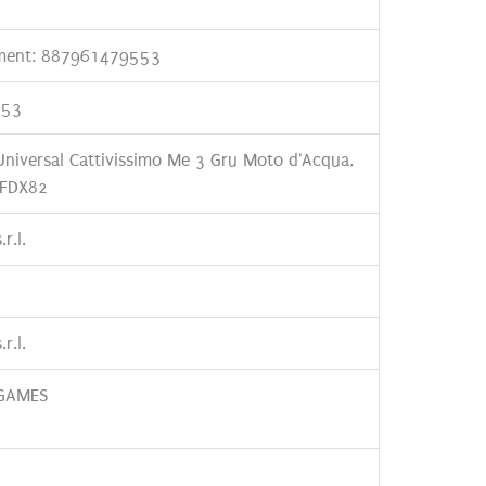
ement: 887961479553
553
niversal Cattivissimo Me 3 Gru Moto d'Acqua,
 FDX82
.r.l.
.r.l.
GAMES