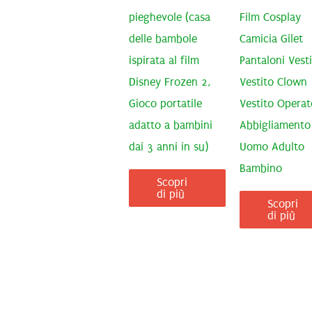
pieghevole (casa
Film Cosplay
delle bambole
Camicia Gilet
ispirata al film
Pantaloni Vest
Disney Frozen 2,
Vestito Clown
Gioco portatile
Vestito Operat
adatto a bambini
Abbigliamento
dai 3 anni in su)
Uomo Adulto
Bambino
Scopri
di più
Scopri
di più