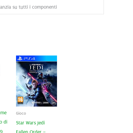
ranzia su tutti i componenti
ume
Gioco
o di
Star Wars Jedi
19
Fallen Order –