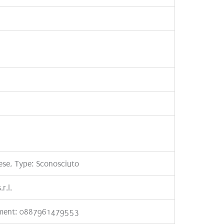
ese, Type: Sconosciuto
.r.l.
ement: 0887961479553