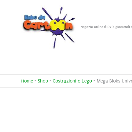
Vai
al
contenuto
Negozio online di DVD, giocattoli 
Home
-
Shop
-
Costruzioni e Lego
-
Mega Bloks Unive