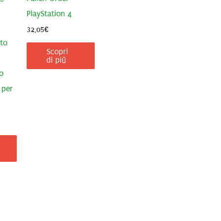
PlayStation 4
32,05
€
ito
Scopri
di più
o
 per