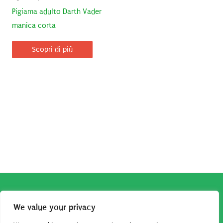
Pigiama adulto Darth Vader
manica corta
Scopri di più
Copyright © 2026
Robe da Cartoon
| Robe da Cartoon come
We value your privacy
associato Amazon percepisce dei ricavi da acquisti idonei.