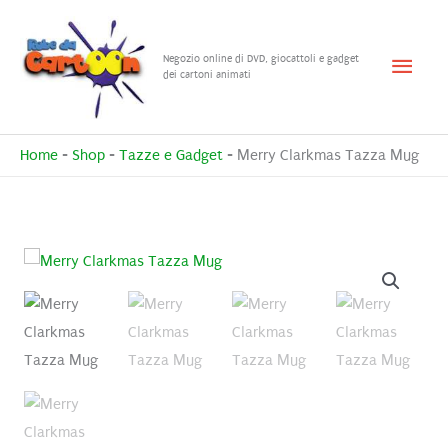
Vai
al
Menu
Negozio online di DVD, giocattoli e gadget
contenuto
dei cartoni animati
princ
Home
-
Shop
-
Tazze e Gadget
-
Merry Clarkmas Tazza Mug