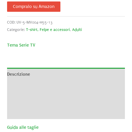
Compralo su Amazon
COD:
UV-5-MV004-H55-13
Categorie:
T-shirt, Felpe e accessori
,
Adulti
Tema Serie TV
Descrizione
Informazioni aggiuntive
Brand
Recensioni (0)
Guida alle taglie