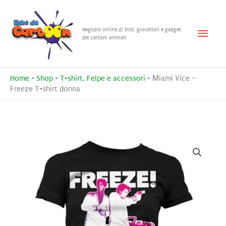
Vai
al
Menu
Negozio online di DVD, giocattoli e gadget
contenuto
dei cartoni animati
princ
Home
-
Shop
-
T-shirt, Felpe e accessori
-
Miami Vice –
Freeze T-shirt donna