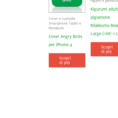
Pigiami e pantofo
Kigurumi adul
pigiamone
Cover e custodie
Smartphone Tablet e
Rilakkuma Bea
Notebook
Large (166~1
Cover Angry Birds
per iPhone 4
Scopri
di più
Scopri
di più