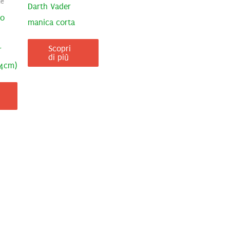
le
Darth Vader
to
manica corta
Scopri
r
di più
74cm)