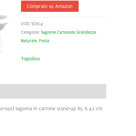
Compralo su Amazon
COD:
SC604
Categorie:
Sagome Cartonate Grandezza
Naturale
,
Festa
Topolino
ve
Brand
Recensioni (0)
ut-out) sagoma in cartone stand-up 85 X 42 cm