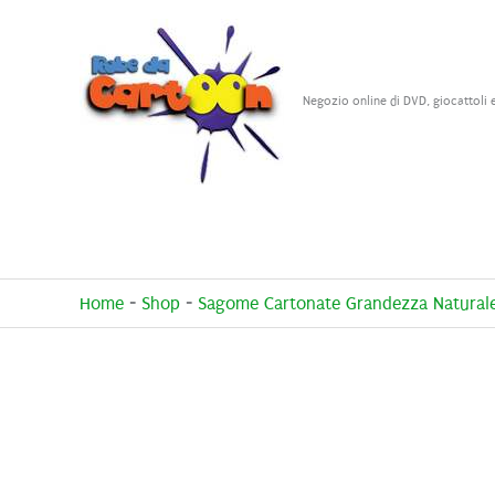
Vai
al
contenuto
Negozio online di DVD, giocattoli 
Home
-
Shop
-
Sagome Cartonate Grandezza Natural