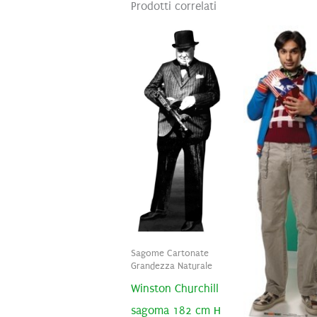
Prodotti correlati
Sagome Cartonate
Grandezza Naturale
Winston Churchill
sagoma 182 cm H