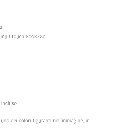
.2
i multitouch 800×480
e incluso
uno dei colori figuranti nell’immagine, in