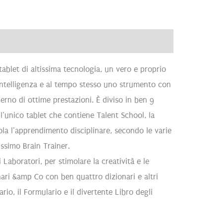
ve
Recensioni (0)
ablet di altissima tecnologia, un vero e proprio
intelligenza e al tempo stesso uno strumento con
derno di ottime prestazioni. È diviso in ben 9
È l’unico tablet che contiene Talent School, la
ola l’apprendimento disciplinare, secondo le varie
issimo Brain Trainer.
Laboratori, per stimolare la creatività e le
nari &amp Co con ben quattro dizionari e altri
rio, il Formulario e il divertente Libro degli