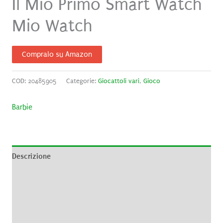
Il Mio Primo Smart Watch
Mio Watch
Compralo su Amazon
COD:
20485905
Categorie:
Giocattoli vari
,
Gioco
Barbie
Descrizione
Informazioni aggiuntive
Brand
Recensioni (0)