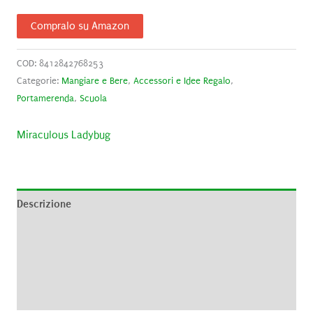
Compralo su Amazon
COD:
8412842768253
Categorie:
Mangiare e Bere
,
Accessori e Idee Regalo
,
Portamerenda
,
Scuola
Miraculous Ladybug
Descrizione
Informazioni aggiuntive
Brand
Recensioni (0)