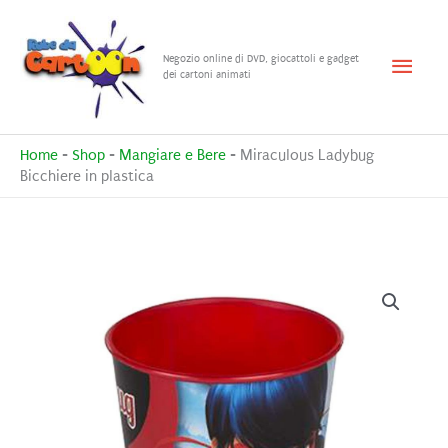
Vai
al
Menu
Negozio online di DVD, giocattoli e gadget
contenuto
dei cartoni animati
princ
Home
-
Shop
-
Mangiare e Bere
-
Miraculous Ladybug
Bicchiere in plastica