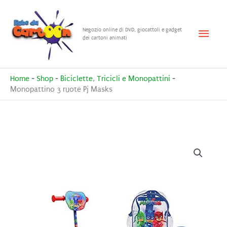
Vai
al
Menu
Negozio online di DVD, giocattoli e gadget
contenuto
dei cartoni animati
princ
Home
-
Shop
-
Biciclette, Tricicli e Monopattini
-
Monopattino 3 ruote Pj Masks