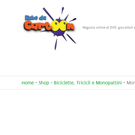
Vai
al
contenuto
Negozio online di DVD, giocattoli 
Home
-
Shop
-
Biciclette, Tricicli e Monopattini
-
Mon