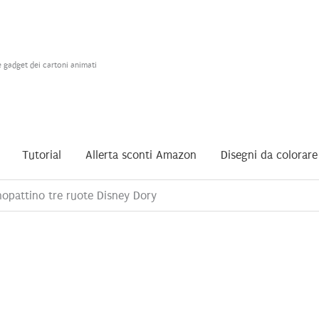
e gadget dei cartoni animati
Tutorial
Allerta sconti Amazon
Disegni da colorare
opattino tre ruote Disney Dory