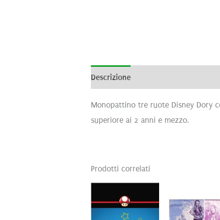
Descrizione
Informazioni aggiunti
Monopattino tre ruote Disney Dory c
superiore ai 2 anni e mezzo.
Prodotti correlati