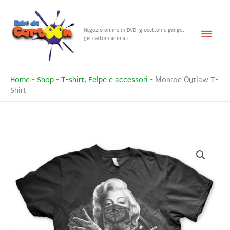
Vai
al
Menu
Negozio online di DVD, giocattoli e gadget
contenuto
dei cartoni animati
princ
Home
-
Shop
-
T-shirt, Felpe e accessori
-
Monroe Outlaw T-
Shirt