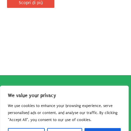
Scopri di più
Copyright © 2026
Robe da Cartoon
| Robe da Cartoon come
We value your privacy
associato Amazon percepisce dei ricavi da acquisti idonei.
Tutti i guadagni sono direttamente reinvestiti in questo sito
We use cookies to enhance your browsing experience, serve
per continuare a condividere tutorial e risorse per gli amanti
personalised ads or content, and analyse our traffic. By clicking
"Accept All", you consent to our use of cookies.
dei cartoon. Grazie per il vostro sostegno!