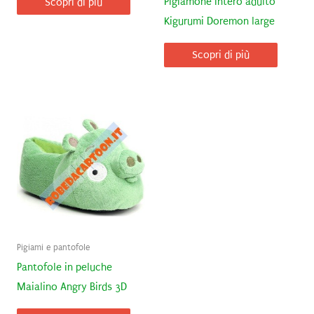
Pigiamone intero adulto
Scopri di più
Kigurumi Doremon large
Scopri di più
Pigiami e pantofole
Pantofole in peluche
Maialino Angry Birds 3D