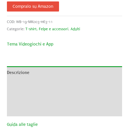
Compralo su Amazon
COD:
WB-19-MK003-H63-11
Categorie:
T-shirt, Felpe e accessori
,
Adulti
Tema Videogiochi e App
Descrizione
Informazioni aggiuntive
Brand
Recensioni (0)
Guida alle taglie