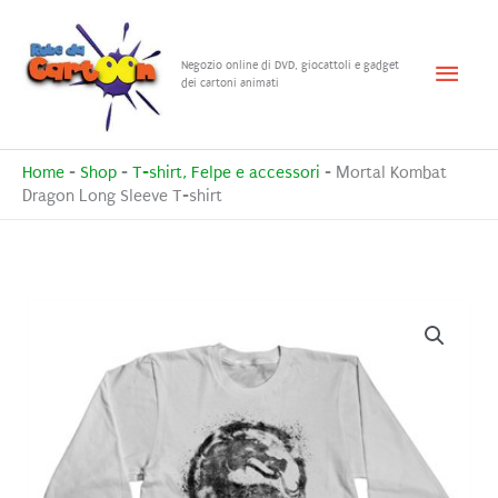
Vai
al
Menu
Negozio online di DVD, giocattoli e gadget
contenuto
dei cartoni animati
princ
Home
-
Shop
-
T-shirt, Felpe e accessori
-
Mortal Kombat
Dragon Long Sleeve T-shirt