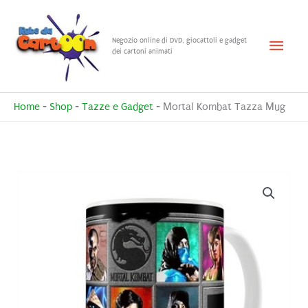
Vai
al
Menu
Negozio online di DVD, giocattoli e gadget
contenuto
dei cartoni animati
princ
Home
-
Shop
-
Tazze e Gadget
-
Mortal Kombat Tazza Mug