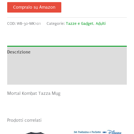
Compralo su Amazon
COD:
WB-30-MK101
Categorie:
Tazze e Gadget
,
Adulti
Descrizione
Informazioni aggiuntive
Recensioni (0)
Mortal Kombat Tazza Mug
Prodotti correlati