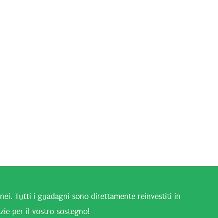
i. Tutti i guadagni sono direttamente reinvestiti in
zie per il vostro sostegno!