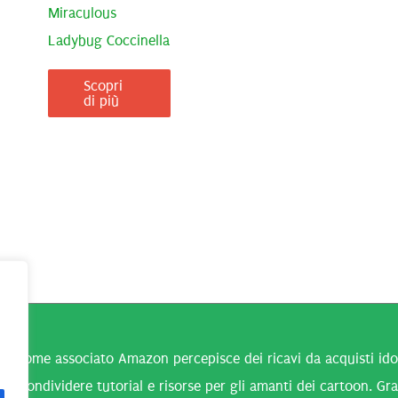
Miraculous
Ladybug Coccinella
Scopri
di più
n come associato Amazon percepisce dei ricavi da acquisti idone
 a condividere tutorial e risorse per gli amanti dei cartoon. Gra