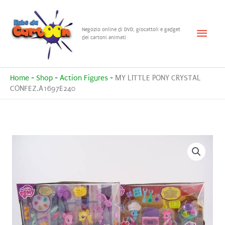
Vai
al
Menu
Negozio online di DVD, giocattoli e gadget
contenuto
dei cartoni animati
princ
Home
-
Shop
-
Action Figures
-
MY LITTLE PONY CRYSTAL
CONFEZ.A1697E240