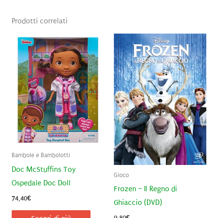
Prodotti correlati
Bambole e Bambolotti
Doc McStuffins Toy
Gioco
Ospedale Doc Doll
Frozen – Il Regno di
74,40
€
Ghiaccio (DVD)
9,80
€