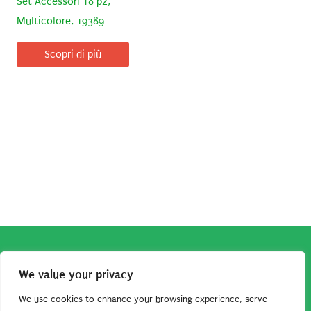
Set Accessori 18 pz,
Multicolore, 19389
Scopri di più
Copyright © 2026
Robe da Cartoon
| Robe da Cartoon come
We value your privacy
associato Amazon percepisce dei ricavi da acquisti idonei.
Tutti i guadagni sono direttamente reinvestiti in questo sito
We use cookies to enhance your browsing experience, serve