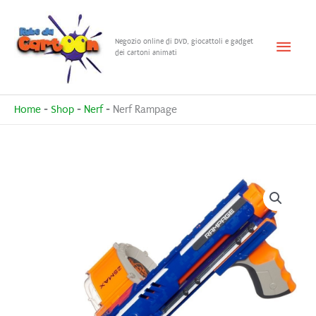
Vai
al
Menu
Negozio online di DVD, giocattoli e gadget
contenuto
dei cartoni animati
princ
Home
-
Shop
-
Nerf
-
Nerf Rampage