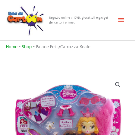
Vai
al
Menu
Negozio online di DVD, giocattoli e gadget
contenuto
dei cartoni animati
princ
Home
-
Shop
-
Palace Pets/Carrozza Reale