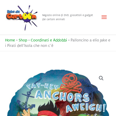
Vai
al
Menu
Negozio online di DVD, giocattoli e gadget
contenuto
dei cartoni animati
princ
Home
-
Shop
-
Coordinati e Addobbi
-
Palloncino a elio Jake e
i Pirati dell’Isola che non c’è