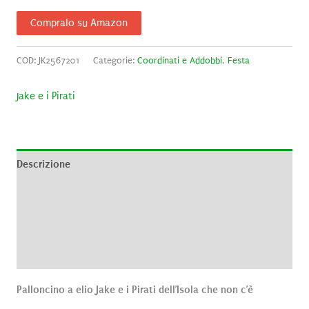
Compralo su Amazon
COD:
JK2567201
Categorie:
Coordinati e Addobbi
,
Festa
Jake e i Pirati
Descrizione
Informazioni aggiuntive
Brand
Recensioni (0)
Palloncino a elio Jake e i Pirati dell’Isola che non c’è