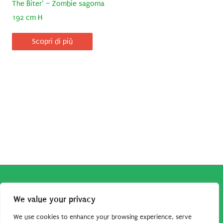
The Biter’ – Zombie sagoma
192 cm H
Scopri di più
Copyright © 2026
Robe da Cartoon
| Robe da Cartoon come
We value your privacy
associato Amazon percepisce dei ricavi da acquisti idonei.
Tutti i guadagni sono direttamente reinvestiti in questo sito
We use cookies to enhance your browsing experience, serve