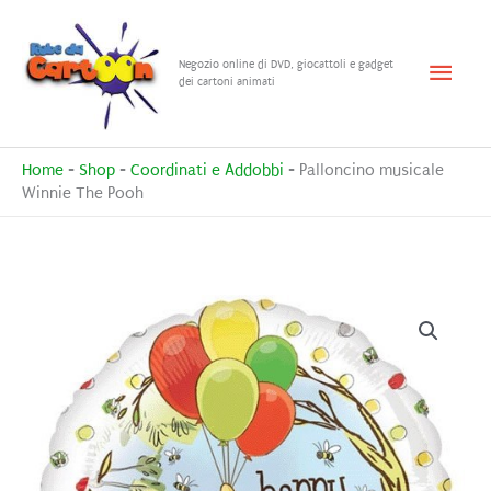
Vai
al
Menu
Negozio online di DVD, giocattoli e gadget
contenuto
dei cartoni animati
princ
Home
-
Shop
-
Coordinati e Addobbi
-
Palloncino musicale
Winnie The Pooh