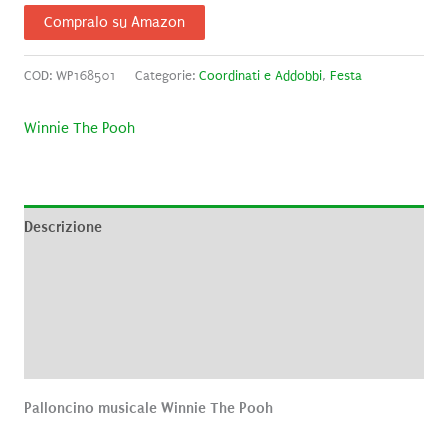
Compralo su Amazon
COD:
WP168501
Categorie:
Coordinati e Addobbi
,
Festa
Winnie The Pooh
Descrizione
Informazioni aggiuntive
Brand
Recensioni (0)
Palloncino musicale Winnie The Pooh