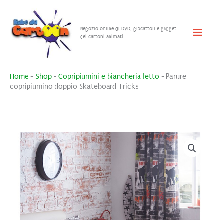
Vai
al
Menu
Negozio online di DVD, giocattoli e gadget
contenuto
dei cartoni animati
princ
Home
-
Shop
-
Copripiumini e biancheria letto
-
Parure
copripiumino doppio Skateboard Tricks