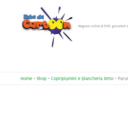
Vai
al
contenuto
Negozio online di DVD, giocattoli 
Home
-
Shop
-
Copripiumini e biancheria letto
-
Paru