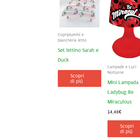
Copripiumini e
biancheria letto
Set lettino Sarah e
Duck
Lampade e Luci
Notturne
Scopri
di più
Mini Lampada
Ladybug Be
Miraculous
14,48
€
Scopri
di più