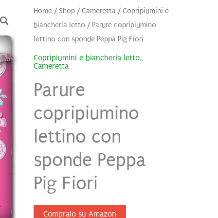
Home
/
Shop
/
Cameretta
/
Copripiumini e
biancheria letto
/ Parure copripiumino
lettino con sponde Peppa Pig Fiori
Copripiumini e biancheria letto
,
Cameretta
Parure
copripiumino
lettino con
sponde Peppa
Pig Fiori
Compralo su Amazon