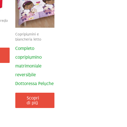
rredo
Copripiumini e
biancheria letto
Completo
copripiumino
matrimoniale
reversibile
Dottoressa Peluche
Scopri
di più