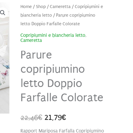
Home
/
Shop
/
Cameretta
/
Copripiumini e
biancheria letto
/ Parure copripiumino
letto Doppio Farfalle Colorate
Copripiumini e biancheria letto
,
Cameretta
Parure
copripiumino
letto Doppio
Farfalle Colorate
Il
Il
22,46
€
21,79
€
prezzo
prezzo
Rapport Mariposa Farfalla Copripiumino