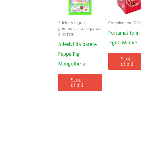
Stickers murali,
Complementi D'A
greche, carta da parati
Portamatite in
e poster
legno Minnie
Adesivi da parete
Peppa Pig
Scopri
Mongolfiera
di più
Scopri
di più