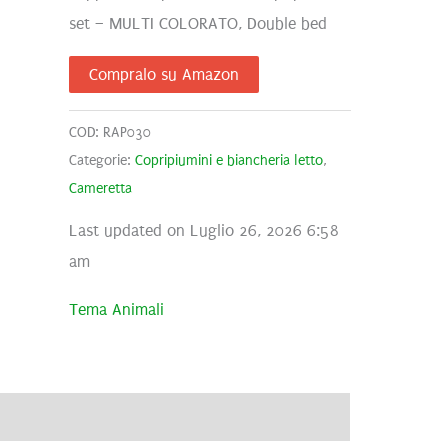
set – MULTI COLORATO, Double bed
originale
attuale
Compralo su Amazon
era:
è:
22,46€.
21,79€.
COD:
RAP030
Categorie:
Copripiumini e biancheria letto
,
Cameretta
Last updated on Luglio 26, 2026 6:58
am
Tema Animali
ve
Brand
Recensioni (0)