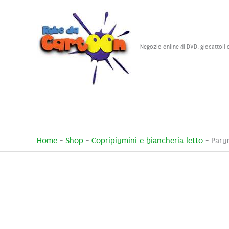
Vai
al
contenuto
Negozio online di DVD, giocattoli 
Home
-
Shop
-
Copripiumini e biancheria letto
-
Paru