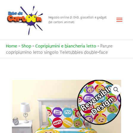
Vai
al
Menu
Negozio online di DVD, giocattoli e gadget
contenuto
dei cartoni animati
princ
Home
-
Shop
-
Copripiumini e biancheria letto
-
Parure
copripiumino letto singolo Teletubbies double-face