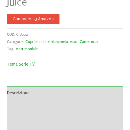
Juice
Compralo su Amazon
COD:
CJU002
Categorie:
Copripiumini e biancheria letto
,
Cameretta
Tag:
Matrimoniale
Tema Serie TV
Descrizione
Informazioni aggiuntive
Brand