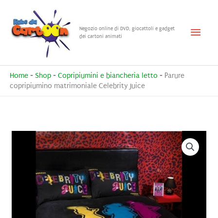
Vai
al
Menu
Negozio online di DVD, giocattoli e gadget
contenuto
dei cartoni animati
princ
Home
-
Shop
-
Copripiumini e biancheria letto
-
Parure
copripiumino matrimoniale Celebrity Juice