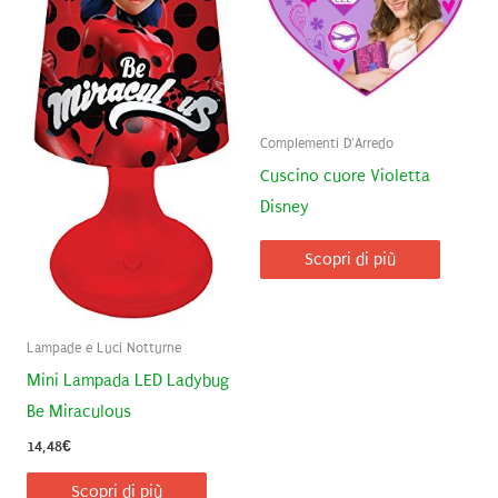
Complementi D'Arredo
Cuscino cuore Violetta
Disney
Scopri di più
Lampade e Luci Notturne
Mini Lampada LED Ladybug
Be Miraculous
14,48
€
Scopri di più