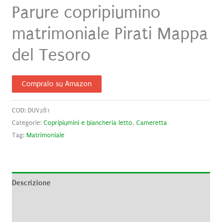
Parure copripiumino
matrimoniale Pirati Mappa
del Tesoro
Compralo su Amazon
COD:
DUV281
Categorie:
Copripiumini e biancheria letto
,
Cameretta
Tag:
Matrimoniale
Descrizione
Informazioni aggiuntive