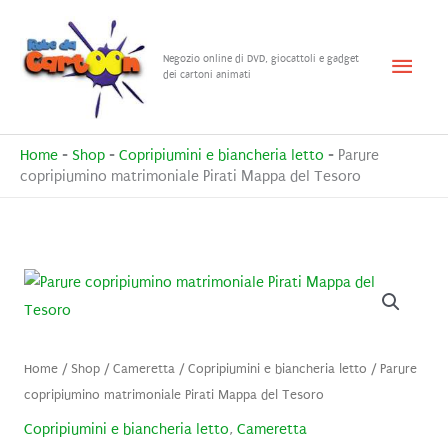
Vai
al
Menu
Negozio online di DVD, giocattoli e gadget
contenuto
dei cartoni animati
princ
Home
-
Shop
-
Copripiumini e biancheria letto
-
Parure
copripiumino matrimoniale Pirati Mappa del Tesoro
Home
/
Shop
/
Cameretta
/
Copripiumini e biancheria letto
/ Parure
copripiumino matrimoniale Pirati Mappa del Tesoro
Copripiumini e biancheria letto
,
Cameretta