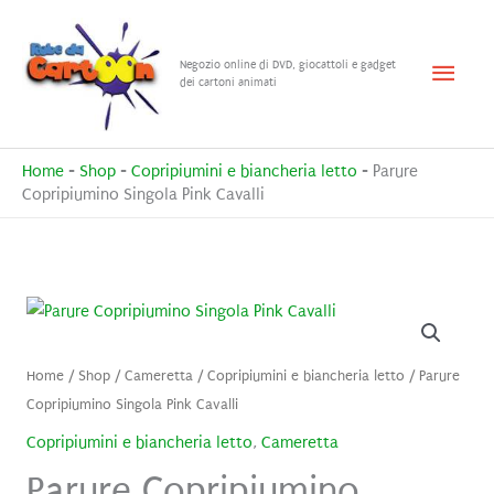
Vai
al
Menu
Negozio online di DVD, giocattoli e gadget
contenuto
dei cartoni animati
princ
Home
-
Shop
-
Copripiumini e biancheria letto
-
Parure
Copripiumino Singola Pink Cavalli
Home
/
Shop
/
Cameretta
/
Copripiumini e biancheria letto
/ Parure
Copripiumino Singola Pink Cavalli
Copripiumini e biancheria letto
,
Cameretta
Parure Copripiumino