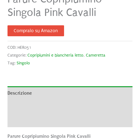
Singola Pink Cavalli
Compralo su Amazon
COD:
HER051
Categorie:
Copripiumini e biancheria letto
,
Cameretta
Tag:
Singolo
Descrizione
Informazioni aggiuntive
Recensioni (0)
Parure Copripiumino Singola Pink Cavalli