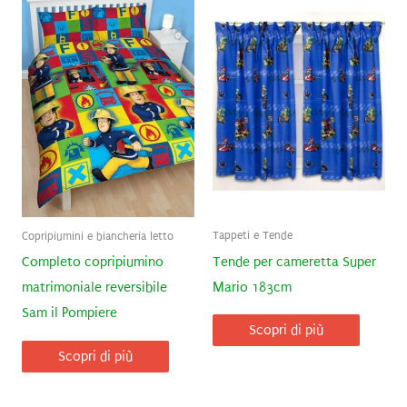
Tappeti e Tende
Copripiumini e biancheria letto
Tende per cameretta Super
Completo copripiumino
Mario 183cm
matrimoniale reversibile
Sam il Pompiere
Scopri di più
Scopri di più