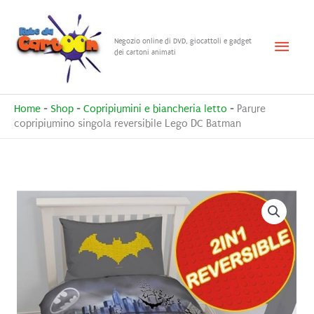
Vai
al
Menu
Negozio online di DVD, giocattoli e gadget
contenuto
dei cartoni animati
princ
Home
-
Shop
-
Copripiumini e biancheria letto
-
Parure
copripiumino singola reversibile Lego DC Batman