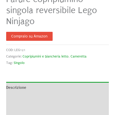
singola reversibile Lego
Ninjago
Compralo su Amazon
COD:
LEG121
Categorie:
Copripiumini e biancheria letto
,
Cameretta
Tag:
Singolo
Descrizione
Informazioni aggiuntive
Recensioni (0)