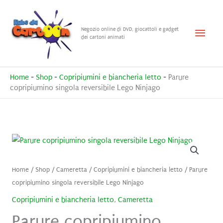
Vai
al
Menu
Negozio online di DVD, giocattoli e gadget
contenuto
dei cartoni animati
princ
Home
-
Shop
-
Copripiumini e biancheria letto
-
Parure
copripiumino singola reversibile Lego Ninjago
Home
/
Shop
/
Cameretta
/
Copripiumini e biancheria letto
/ Parure
copripiumino singola reversibile Lego Ninjago
Copripiumini e biancheria letto
,
Cameretta
Parure copripiumino