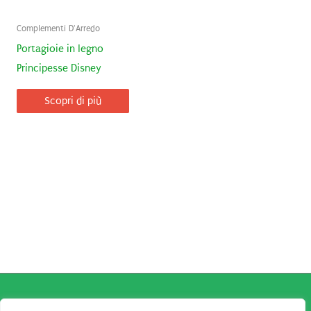
Complementi D'Arredo
Portagioie in legno
Principesse Disney
Scopri di più
Copyright © 2026
Robe da Cartoon
| Robe da Cartoon come