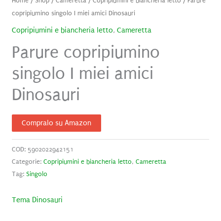
Home
/
Shop
/
Cameretta
/
Copripiumini e biancheria letto
/ Parure
copripiumino singolo I miei amici Dinosauri
Copripiumini e biancheria letto
,
Cameretta
Parure copripiumino
singolo I miei amici
Dinosauri
Compralo su Amazon
COD:
5902022942151
Categorie:
Copripiumini e biancheria letto
,
Cameretta
Tag:
Singolo
Tema Dinosauri