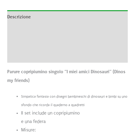
Descrizione
Informazioni aggiuntive
Brand
Recensioni (0)
Parure copripiumino singolo “I miei amici Dinosauri” (Dinos
my friends)
Simpatica fantasia con disegni bambineschi di dinosauri e bimbi su uno
sfondo che ricorda il quaderno a quadretti
Il set include un copripiumino
e una federa
Misure: