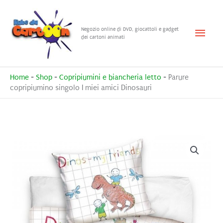
Vai
al
Menu
Negozio online di DVD, giocattoli e gadget
contenuto
dei cartoni animati
princ
Home
-
Shop
-
Copripiumini e biancheria letto
-
Parure
copripiumino singolo I miei amici Dinosauri