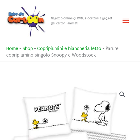
Vai
al
Menu
Negozio online di DVD, giocattoli e gadget
contenuto
dei cartoni animati
princ
Home
-
Shop
-
Copripiumini e biancheria letto
-
Parure
copripiumino singolo Snoopy e Woodstock