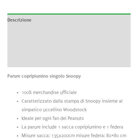
Descrizione
Informazioni aggiuntive
Brand
Recensioni (0)
Parure copripiumino singolo Snoopy
100% merchandise ufficiale
Caratterizzato dalla stampa di Snoopy insieme al
simpatico uccellino Woodstock
Ideale per ogni fan dei Peanuts
La parure include 1 sacca copripiumino e 1 federa
Misure sacca: 135x200cm misure federa: 80×80 cm