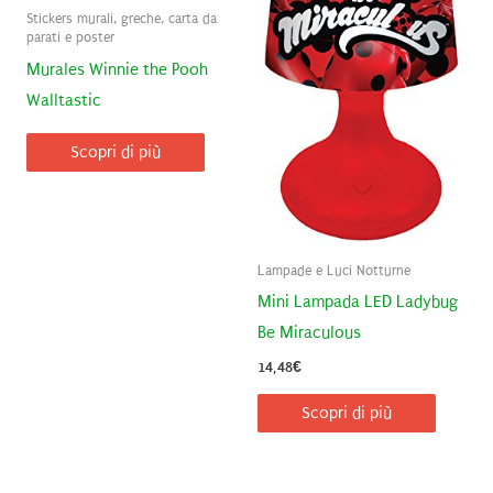
Stickers murali, greche, carta da
parati e poster
Murales Winnie the Pooh
Walltastic
Scopri di più
Lampade e Luci Notturne
Mini Lampada LED Ladybug
Be Miraculous
14,48
€
Scopri di più