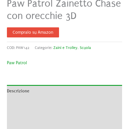
Paw Patrol Zainetto Chase
con orecchie 3D
Compralo su Amazon
COD:
PAW142
Categorie:
Zaini e Trolley
,
Scuola
Paw Patrol
Descrizione
Informazioni aggiuntive
Brand
Recensioni (0)