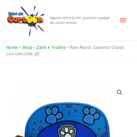
Vai
al
Menu
Negozio online di DVD, giocattoli e gadget
contenuto
dei cartoni animati
princ
Home
-
Shop
-
Zaini e Trolley
-
Paw Patrol Zainetto Chase
con orecchie 3D