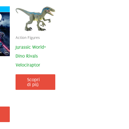
Action Figures
Jurassic World-
Dino Rivals
Velociraptor
Scopri
di più
rezzo
tuale
2,05€.