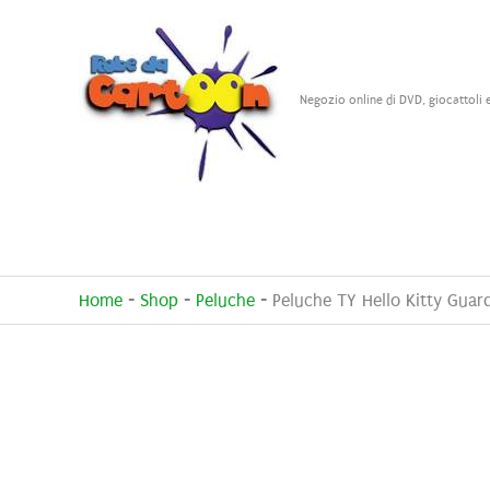
Vai
al
contenuto
Negozio online di DVD, giocattoli 
Home
-
Shop
-
Peluche
-
Peluche TY Hello Kitty Guard