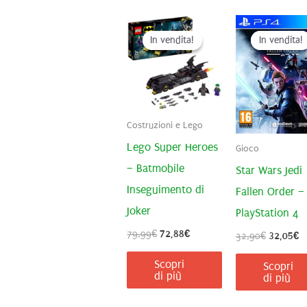
In vendita!
In vendita!
In vendita!
In vendita!
Costruzioni e Lego
Lego Super Heroes
Gioco
– Batmobile
Star Wars Jedi
Inseguimento di
Fallen Order –
Joker
PlayStation 4
Il
Il
79,99
€
72,88
€
Il
Il
32,90
€
32,05
€
prezzo
prezzo
prezzo
p
originale
attuale
originale
at
Scopri
Scopri
era:
è:
era:
è:
di più
di più
79,99€.
72,88€.
32,90€.
3