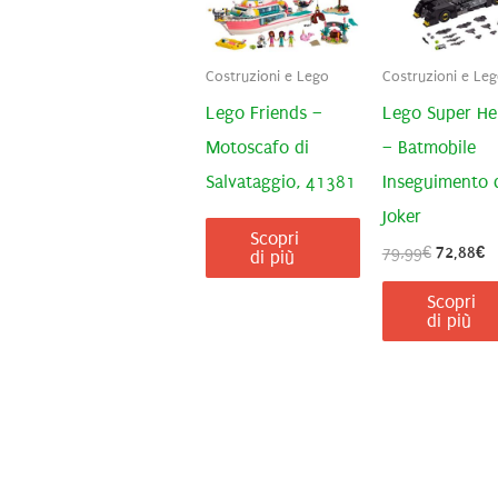
Costruzioni e Lego
Costruzioni e Le
Lego Friends –
Lego Super He
Motoscafo di
– Batmobile
Salvataggio, 41381
Inseguimento 
Joker
Scopri
Il
Il
79,99
€
72,88
€
di più
prezzo
p
originale
at
Scopri
era:
è:
di più
79,99€.
7