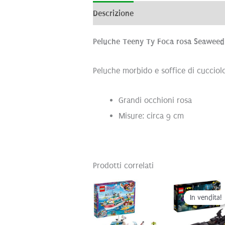
Descrizione
Informazioni aggiunti
Peluche Teeny Ty Foca rosa Seawee
Peluche morbido e soffice di cucciolo
Grandi occhioni rosa
Misure: circa 9 cm
Prodotti correlati
In vendita!
In vendita!