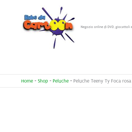
Vai
al
contenuto
Negozio online di DVD, giocattoli 
Home
-
Shop
-
Peluche
-
Peluche Teeny Ty Foca ros