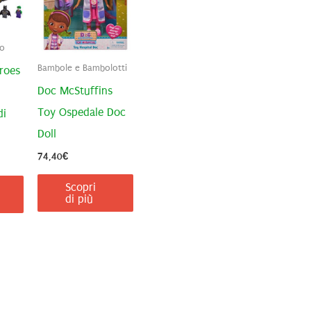
go
Bambole e Bambolotti
roes
Doc McStuffins
Toy Ospedale Doc
di
Doll
74,40
€
rezzo
tuale
Scopri
di più
2,88€.