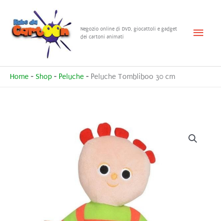
Vai
al
Menu
Negozio online di DVD, giocattoli e gadget
contenuto
dei cartoni animati
princ
Home
-
Shop
-
Peluche
-
Peluche Tombliboo 30 cm