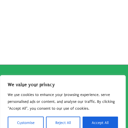
79,99€.
72,88€.
Copyright © 2026
Robe da Cartoon
| Robe da Cartoon come
We value your privacy
associato Amazon percepisce dei ricavi da acquisti idonei.
Tutti i guadagni sono direttamente reinvestiti in questo sito
We use cookies to enhance your browsing experience, serve
per continuare a condividere tutorial e risorse per gli amanti
personalised ads or content, and analyse our traffic. By clicking
"Accept All", you consent to our use of cookies.
dei cartoon. Grazie per il vostro sostegno!
Barbara Basso - P. Iva 09792641004
Customise
Reject All
Accept All