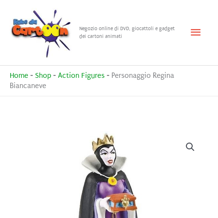
Vai
al
Menu
Negozio online di DVD, giocattoli e gadget
contenuto
dei cartoni animati
princ
Home
-
Shop
-
Action Figures
-
Personaggio Regina
Biancaneve