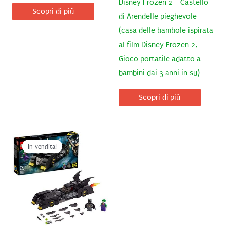
Disney Frozen 2 – Castello
Scopri di più
di Arendelle pieghevole
(casa delle bambole ispirata
al film Disney Frozen 2,
Gioco portatile adatto a
bambini dai 3 anni in su)
Scopri di più
In vendita!
In vendita!