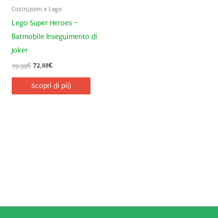
Costruzioni e Lego
Lego Super Heroes –
Batmobile Inseguimento di
Joker
Il
Il
79,99
€
72,88
€
prezzo
prezzo
originale
attuale
Scopri di più
era:
è:
79,99€.
72,88€.