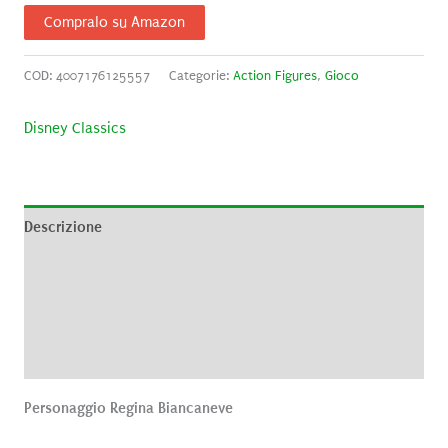
Compralo su Amazon
COD:
4007176125557
Categorie:
Action Figures
,
Gioco
Disney Classics
Descrizione
Informazioni aggiuntive
Brand
Recensioni (0)
Personaggio Regina Biancaneve