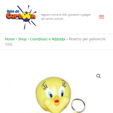
Vai
al
Menu
Negozio online di DVD, giocattoli e gadget
contenuto
dei cartoni animati
princ
Home
-
Shop
-
Coordinati e Addobbi
-
Pesetto per palloncini
Titti