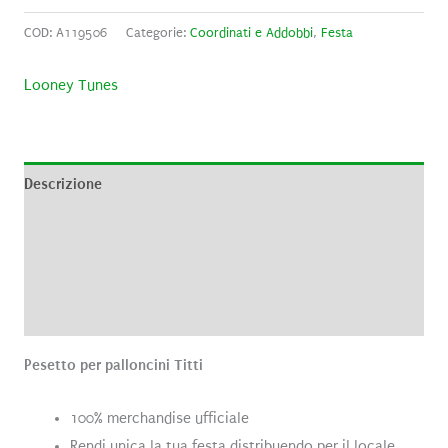
COD:
A119506
Categorie:
Coordinati e Addobbi
,
Festa
Looney Tunes
Descrizione
Informazioni aggiuntive
Brand
Recensioni (0)
Pesetto per palloncini Titti
100% merchandise ufficiale
Rendi unica la tua festa distribuendo per il locale