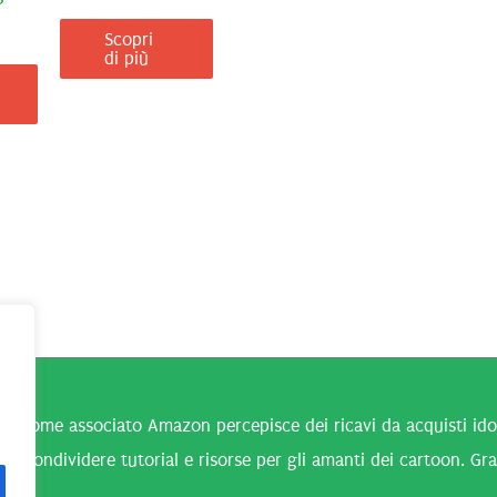
Scopri
di più
n come associato Amazon percepisce dei ricavi da acquisti idone
 a condividere tutorial e risorse per gli amanti dei cartoon. Gra