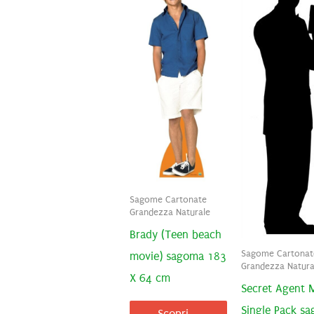
Sagome Cartonate
Grandezza Naturale
Brady (Teen beach
Sagome Cartonat
movie) sagoma 183
Grandezza Natura
X 64 cm
Secret Agent M
Single Pack s
Scopri