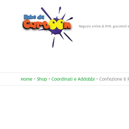
Vai
al
contenuto
Negozio online di DVD, giocattoli 
Home
-
Shop
-
Coordinati e Addobbi
-
Confezione 8 P