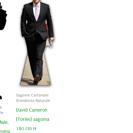
Sagome Cartonate
Grandezza Naturale
e
David Cameron
le
(Tories) sagoma
ale,
180 cm H
agoma