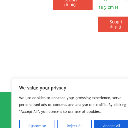
di più
185 cm H
Scopri
di più
We value your privacy
We use cookies to enhance your browsing experience, serve
personalised ads or content, and analyse our traffic. By clicking
Copyright © 2026
Robe da Cartoon
| Robe da Cartoo
"Accept All", you consent to our use of cookies.
questo sito per continuare
Customise
Reject All
Accept All